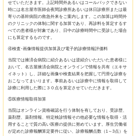
せていただきます。上記時間外あるいはコールバックできない
時には名古屋市医師会夜間診療所あるいは休日診療所または最
寄りの基幹病院の救急外来をご案内します。この加算は時間外
のクリニックの体制に関する加算であり、再診料を算定するす
べての患者様が対象であり、日中の診療時間中に受診した場合
にも算定するものです。
④検査･画像情報提供加算及び電子的診療情報評価料
当院では掖済会病院に紹介あるいは逆紹介いただいた患者様に
おいて、名古屋掖済会病院とオンラインで情報を共有（エキサ
イネット）し、詳細な画像や検査結果を把握して円滑な診療を
おこなってまいります。事前あるいは診療中に情報を取得して
診療に利用した際に３０点を算定させていただきます。
⑤医療情報取得加算
当院はオンライン資格確認を行う体制を有しており、受診歴、
薬剤歴、薬剤情報、特定検診情報その他必要な情報を取得・活
用することで質の高い医療の提供に努めています。厚生労働省
が定めた診療報酬算定要件に従い、診療報酬点数（1～3点）を