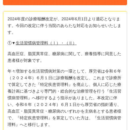
2024年度の診療報酬改定が、2024年6月1日より適応となりま
す。今回の改定に伴う当院のあらたな対応をお知らせいたしま
す。
①▼
生活習慣病管理料（Ⅰ）・（Ⅱ）
高血圧症、脂質異常症、糖尿病に関して、療養指導に同意した
患者様が対象です。
年々増加する生活習慣病対策の一環として、厚労省は令和６年
（２０２４年）６月１日に診療報酬を改定し、これまで診療所
で算定してきた『特定疾患管理料』を廃止し、個人に応じた療
養計画に基づきより専門的・総合的な治療管理を行う『生活習
慣病管理料』へ移行するよう指示がありました。本改定に伴
い、令和６年（２０２４年）６月１日から厚労省の指針通り、
高血圧・脂質異常症・糖尿病のいずれかを主病名とする患者様
で、『特定疾患管理料』を算定していた方は、『生活習慣病管
理料』へと移行します。