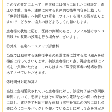
この度の改定によって、患者様には個々に応じた目標設定、血
圧や体重、食事、運動に関する具体的な指導内容を記載した
『療養計画書』へ初回だけ署名（サイン）を頂く必要がありま
すので、どうかご協力のほどよろしくお願いします。
患者様の状態に応じ、医師の判断のもと、リフィル処方や２８
日以上の長期の投薬を行う場合がございます。
②外来・在宅ベースアップ評価料
当院では勤務する医療従事者の処遇改善に対する取り組みを積
極的に行ってまいります。初診患者様に６点、再診患者様に２
点をご負担いただき、これらはすべて医療従事者の処遇改善に
あてさせていただきます。
③時間外対応加算３
当院に定期通院されている患者様に対し、診療終了後の夜間数
時間において、患者またはその家族から電話などの問い合わせ
に対し、電話等で対応可能な体制（留守番電話の内容に対し必
要に応じコールバック）を整えていることに対し３点を算定さ