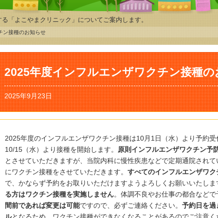
する「よこやまクリニック」についてご案内します。
クチン接種のお知らせ
2025年度インフルエンザワクチン接種
2025年9月23日
2025年度のインフルエンザワクチン接種は10月1日（水）より予約
10/15（水）より接種を開始します。
原則インフルエンザワクチン予
とさせていただきますが、当院内科に慢性疾患などで定期通院されて
にワクチン接種をさせていただきます。
すべてのインフルエンザワク
で、かならず予約をお取りいただけますようよろしくお願いいたしま
る方はワクチン接種を実施しません
。体調不良やお仕事の都合などで
間前であれば変更は可能
ですので、必ずご連絡ください。
予約日を過
ル
となるため、ワクチン接種ができなくなることがあるのでご注意く