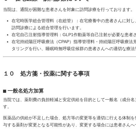
当院は、通院が困難な患者さんを対象に訪問診療を行っております。
在宅時医学総合管理料（在総管）：在宅療養中の患者さんに対し
訪問診療による総合管理を行います。
在宅自己注射指導管理料：GLP1作動薬等自己注射が必要な患者
在宅持続陽圧呼吸療法（CPAP）指導管理料・持続陽圧呼吸療法充
タリングを行い、睡眠時無呼吸症候群の患者さんへの適切な療法
１０ 処方箋・投薬に関する事項
■
一般名処方加算
当院では、薬剤費の負担軽減と安定供給を目的として一般名（成分名
す。
医薬品の供給が不足した場合、処方等の変更等を適切に行える体制を
与する薬剤が変更となる可能性があり、変更する場合には患者さんへ