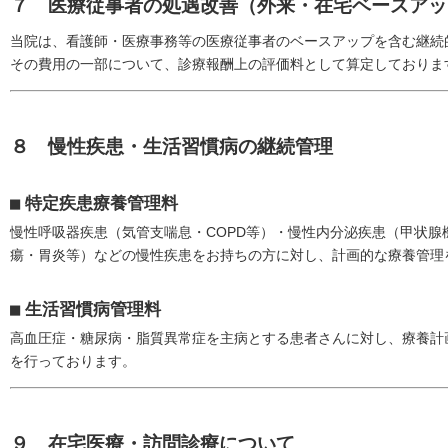
７ 医療従事者の処遇改善（外来・在宅ベースアッ
当院は、看護師・医療事務等の医療従事者のベースアップを含む継続
その費用の一部について、診療報酬上の評価料として算定しておりま
８ 慢性疾患・生活習慣病の継続管理
■
特定疾患療養管理料
慢性呼吸器疾患（気管支喘息・COPD等）・慢性内分泌疾患（甲状腺
瘍・胃炎等）などの慢性疾患をお持ちの方に対し、計画的な療養管理
■
生活習慣病管理料
高血圧症・糖尿病・脂質異常症を主病とする患者さんに対し、療養計
を行っております。
９ 在宅医療・訪問診療について