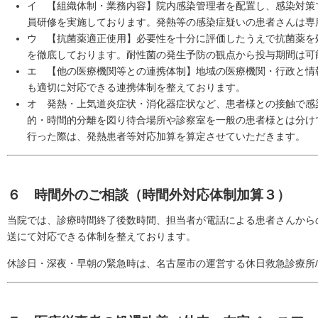
イ 【組織体制・業務内容】院内感染管理者を配置し、感染対策
員研修を実施しております。発熱等の感染症疑いの患者さんは専
ウ 【抗菌薬適正使用】必要性を十分に評価したうえで抗菌薬を
を徹底しております。耐性菌の発生予防の観点から投与期間は可
エ 【他の医療機関等との連携体制】地域の医療機関・行政と情
も適切に対応できる連携体制を整えております。
オ 発熱・上気道炎症状・消化器症状など、患者様との接触で感
的・時間的分離を図り待合場所や診察室を一般の患者様とは分け
行った際は、発熱患者等対応加算を算定させていただきます。
６ 時間外のご相談（時間外対応体制加算３）
当院では、診療時間終了後数時間、担当者が電話による患者さんから
送にて対応できる体制を整えております。
休診日・深夜・早朝の緊急時は、名古屋市の運営する休日救急診療所